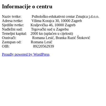
Informacije o centru
Naziv tvrtke: Psihološko-edukativni centar Zmajica j.d.o.o.
Adresa tvrtke: Vilima Korajca 30, 10000 Zagreb
Sjedište tvrtke: Kraljevička 46, 10000 Zagreb
Nadležni sud: Trgovački sud u Zagrebu
Temeljni kapital: 2000 kn (uplaćen u cijelosti)
Osnivači: Romana Lesić, Branka Razić Štoković
Zastupan od: Romana Lesić
OIB: 89220562939
Proudly powered by WordPress