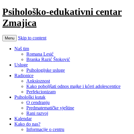
Psihološko-edukativni centar
Zmajica
Skip to content
Menu
Naš tim
Romana Lesić
Branka Razić Štoković
Usluge
Psihologijske usluge
Radionice
Anksioznost
Kako poboljšati odnos majke i kćeri adolescentice
Perfekcionizam
Psihološki kutak
O cendranju
Predmatematičke vještine
Rani razvoj
Kalendar
Kako do nas?
Informacije o centru