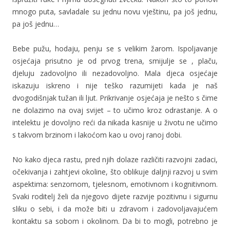
mnogo puta, savladale su jednu novu vještinu, pa još jednu,
pa još jednu…
Bebe pužu, hodaju, penju se s velikim žarom. Ispoljavanje
osjećaja prisutno je od prvog trena, smijulje se , plaču,
djeluju zadovoljno ili nezadovoljno. Mala djeca osjećaje
iskazuju iskreno i nije teško razumijeti kada je naš
dvogodišnjak tužan ili ljut. Prikrivanje osjećaja je nešto s čime
ne dolazimo na ovaj svijet – to učimo kroz odrastanje. A o
intelektu je dovoljno reći da nikada kasnije u životu ne učimo
s takvom brzinom i lakoćom kao u ovoj ranoj dobi.
No kako djeca rastu, pred njih dolaze različiti razvojni zadaci,
očekivanja i zahtjevi okoline, što oblikuje daljnji razvoj u svim
aspektima: senzornom, tjelesnom, emotivnom i kognitivnom.
Svaki roditelj želi da njegovo dijete razvije pozitivnu i sigurnu
sliku o sebi, i da može biti u zdravom i zadovoljavajućem
kontaktu sa sobom i okolinom. Da bi to mogli, potrebno je