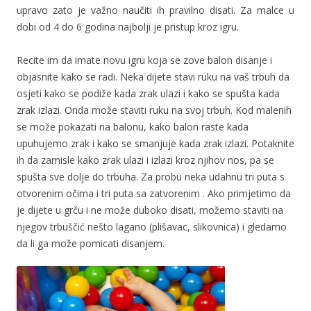
upravo zato je važno naučiti ih pravilno disati. Za malce u
dobi od 4 do 6 godina najbolji je pristup kroz igru.
Recite im da imate novu igru koja se zove balon disanje i
objasnite kako se radi. Neka dijete stavi ruku na vaš trbuh da
osjeti kako se podiže kada zrak ulazi i kako se spušta kada
zrak izlazi. Onda može staviti ruku na svoj trbuh. Kod malenih
se može pokazati na balonu, kako balon raste kada
upuhujemo zrak i kako se smanjuje kada zrak izlazi. Potaknite
ih da zamisle kako zrak ulazi i izlazi kroz njihov nos, pa se
spušta sve dolje do trbuha. Za probu neka udahnu tri puta s
otvorenim očima i tri puta sa zatvorenim . Ako primjetimo da
je dijete u grču i ne može duboko disati, možemo staviti na
njegov trbuščić nešto lagano (plišavac, slikovnica) i gledamo
da li ga može pomicati disanjem.