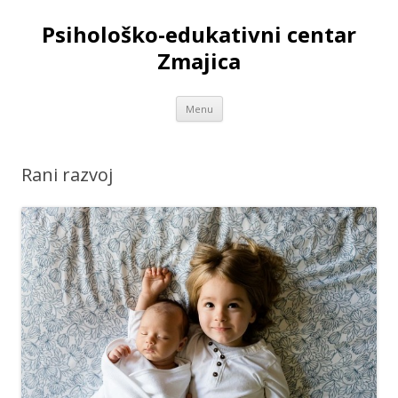
Psihološko-edukativni centar
Zmajica
Skip
Menu
to
content
Rani razvoj