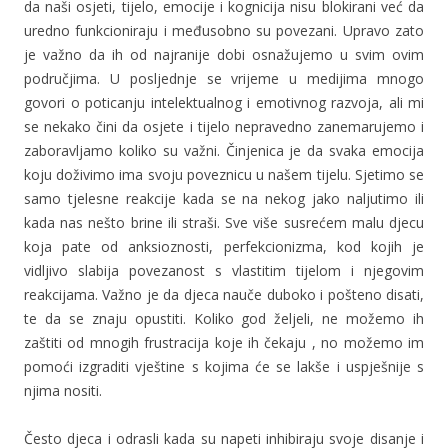
da naši osjeti, tijelo, emocije i kognicija nisu blokirani već da
uredno funkcioniraju i međusobno su povezani. Upravo zato
je važno da ih od najranije dobi osnažujemo u svim ovim
područjima. U posljednje se vrijeme u medijima mnogo
govori o poticanju intelektualnog i emotivnog razvoja, ali mi
se nekako čini da osjete i tijelo nepravedno zanemarujemo i
zaboravljamo koliko su važni. Činjenica je da svaka emocija
koju doživimo ima svoju poveznicu u našem tijelu. Sjetimo se
samo tjelesne reakcije kada se na nekog jako naljutimo ili
kada nas nešto brine ili straši. Sve više susrećem malu djecu
koja pate od anksioznosti, perfekcionizma, kod kojih je
vidljivo slabija povezanost s vlastitim tijelom i njegovim
reakcijama. Važno je da djeca nauče duboko i pošteno disati,
te da se znaju opustiti. Koliko god željeli, ne možemo ih
zaštiti od mnogih frustracija koje ih čekaju , no možemo im
pomoći izgraditi vještine s kojima će se lakše i uspješnije s
njima nositi.
Često djeca i odrasli kada su napeti inhibiraju svoje disanje i