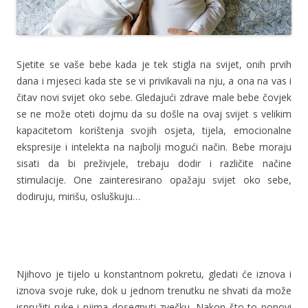
Sjetite se vaše bebe kada je tek stigla na svijet, onih prvih
dana i mjeseci kada ste se vi privikavali na nju, a ona na vas i
čitav novi svijet oko sebe. Gledajući zdrave male bebe čovjek
se ne može oteti dojmu da su došle na ovaj svijet s velikim
kapacitetom korištenja svojih osjeta, tijela, emocionalne
ekspresije i intelekta na najbolji mogući način. Bebe moraju
sisati da bi preživjele, trebaju dodir i različite načine
stimulacije. One zainteresirano opažaju svijet oko sebe,
dodiruju, mirišu, osluškuju…
Njihovo je tijelo u konstantnom pokretu, gledati će iznova i
iznova svoje ruke, dok u jednom trenutku ne shvati da može
ispružiti ruke i njima dosegnuti zvečku. Nakon što to ponovi