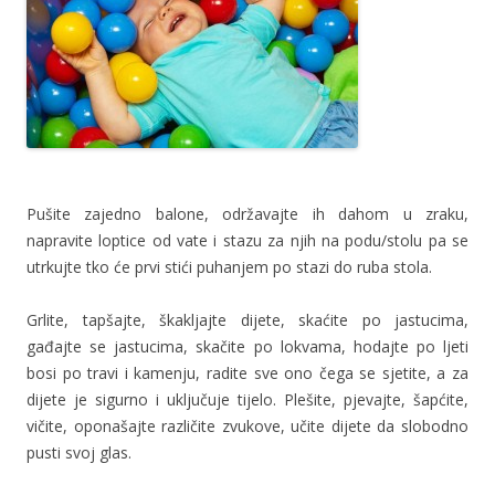
Pušite zajedno balone, održavajte ih dahom u zraku,
napravite loptice od vate i stazu za njih na podu/stolu pa se
utrkujte tko će prvi stići puhanjem po stazi do ruba stola.
Grlite, tapšajte, škakljajte dijete, skaćite po jastucima,
gađajte se jastucima, skačite po lokvama, hodajte po ljeti
bosi po travi i kamenju, radite sve ono čega se sjetite, a za
dijete je sigurno i uključuje tijelo. Plešite, pjevajte, šapćite,
vičite, oponašajte različite zvukove, učite dijete da slobodno
pusti svoj glas.