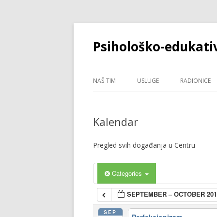
Psihološko-edukati
NAŠ TIM
USLUGE
RADIONICE
ROMANA LESIĆ
PSIHOLOGIJSKE USLUGE
ANKSIOZNO
Kalendar
BRANKA RAZIĆ ŠTOKOVIĆ
KAKO POBOL
I KĆERI ADO
Pregled svih događanja u Centru
PERFEKCIO
Categories
SEPTEMBER – OCTOBER 201
SEP