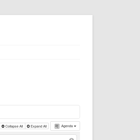
Agenda
Collapse All
Expand All