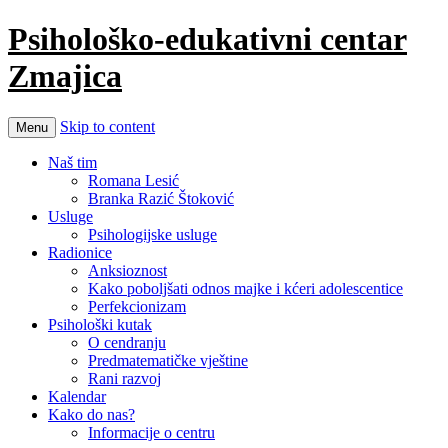
Psihološko-edukativni centar
Zmajica
Skip to content
Menu
Naš tim
Romana Lesić
Branka Razić Štoković
Usluge
Psihologijske usluge
Radionice
Anksioznost
Kako poboljšati odnos majke i kćeri adolescentice
Perfekcionizam
Psihološki kutak
O cendranju
Predmatematičke vještine
Rani razvoj
Kalendar
Kako do nas?
Informacije o centru