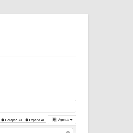
Agenda
Collapse All
Expand All