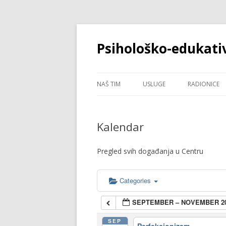
Psihološko-edukati
NAŠ TIM
USLUGE
RADIONICE
ROMANA LESIĆ
PSIHOLOGIJSKE USLUGE
ANKSIOZNO
Kalendar
BRANKA RAZIĆ ŠTOKOVIĆ
KAKO POBOL
I KĆERI ADO
Pregled svih događanja u Centru
PERFEKCIO
Categories
SEPTEMBER – NOVEMBER 2
SEP