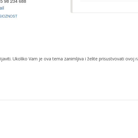
5 98 234 688
il
SIOZNOST
javiti. Ukoliko Vam je ova tema zanimljiva i želite prisustvovati ovoj