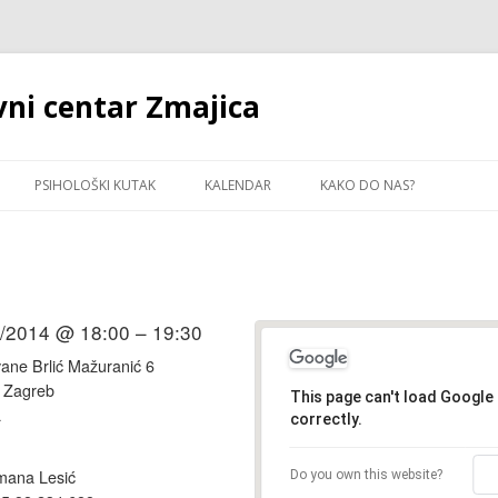
vni centar Zmajica
Skip
to
PSIHOLOŠKI KUTAK
KALENDAR
KAKO DO NAS?
content
ST
O CENDRANJU
INFORMACIJE O CENTRU
JŠATI ODNOS MAJKE
PREDMATEMATIČKE VJEŠTINE
LESCENTICE
RANI RAZVOJ
/2014 @ 18:00 – 19:30
NIZAM
vane Brlić Mažuranić 6
 Zagreb
This page can't load Google
a
correctly.
ana Lesić
Do you own this website?