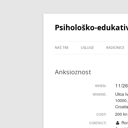
Psihološko-edukati
NAŠ TIM
USLUGE
RADIONICE
ROMANA LESIĆ
PSIHOLOGIJSKE USLUGE
ANKSIOZNO
Anksioznost
BRANKA RAZIĆ ŠTOKOVIĆ
KAKO POBOL
I KĆERI ADO
11/26
WHEN:
PERFEKCIO
Ulica I
WHERE:
10000,
Croati
200 kn
COST:
Rom
CONTACT: