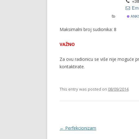
+38
Ema
ANK
Maksimalni broj sudionika: 8
VAŽNO
Za ovu radionicu se više nije moguće pri
kontaktirate.
This entry was posted on
08/09/2014
.
Post
←
Perfekcionizam
navigation